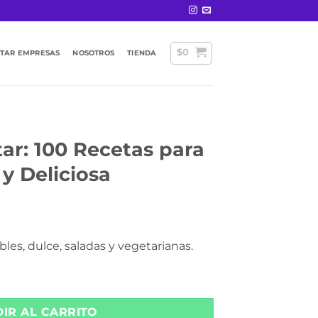
$
0
STAR EMPRESAS
NOSOTROS
TIENDA
ar: 100 Recetas para
y Deliciosa
les, dulce, saladas y vegetarianas.
as para una Vida Sana y Deliciosa cantidad
IR AL CARRITO