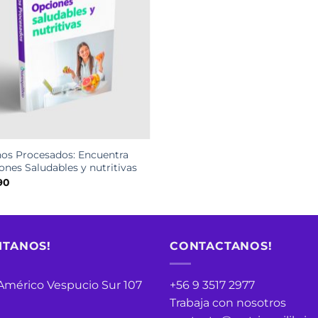
os Procesados: Encuentra
ones Saludables y nutritivas
90
ITANOS!
CONTACTANOS!
 Américo Vespucio Sur 107
+56 9 3517 2977
Trabaja con nosotros