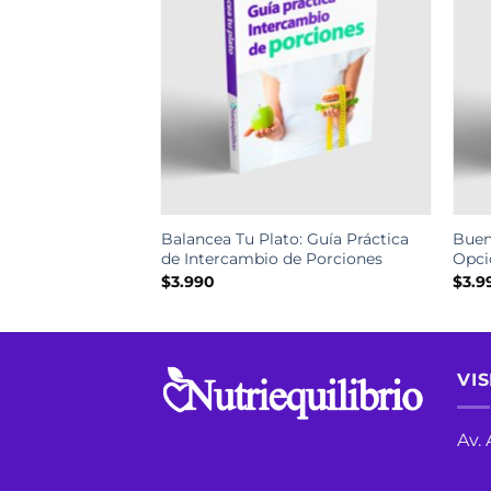
Balancea Tu Plato: Guía Práctica
Buen
de Intercambio de Porciones
Opci
$
3.990
$
3.9
VIS
Av.