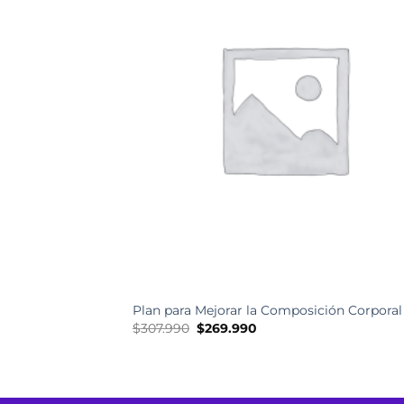
Plan para Mejorar la Composición Corporal
El
El
$
307.990
$
269.990
precio
precio
original
actual
era:
es:
$307.990.
$269.990.