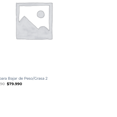
para Bajar de Peso/Grasa 2
El
El
990
$
79.990
precio
precio
original
actual
era:
es:
$89.990.
$79.990.