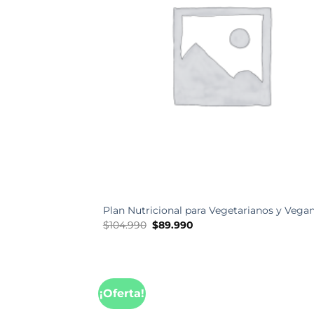
Plan Nutricional para Vegetarianos y Vega
El
El
$
104.990
$
89.990
precio
precio
original
actual
era:
es:
$104.990.
$89.990.
¡Oferta!