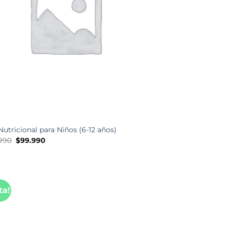
Nutricional para Niños (6-12 años)
El
El
.990
$
99.990
precio
precio
original
actual
era:
es:
$104.990.
$99.990.
ta!