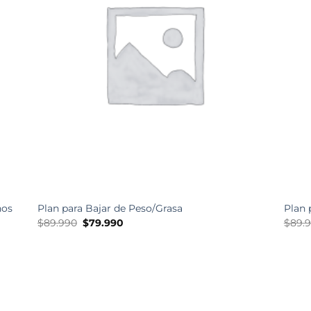
nos
Plan para Bajar de Peso/Grasa
Plan 
El
El
$
89.990
$
79.990
$
89.
precio
precio
original
actual
era:
es:
$89.990.
$79.990.