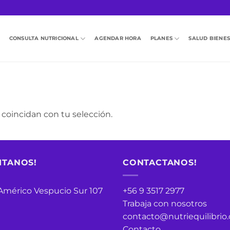
CONSULTA NUTRICIONAL
AGENDAR HORA
PLANES
SALUD BIENE
coincidan con tu selección.
ITANOS!
CONTACTANOS!
 Américo Vespucio Sur 107
+56 9 3517 2977
Trabaja con nosotros
contacto@nutriequilibrio.
Contacto