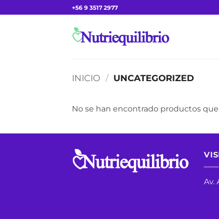
Saltar
+56 9 3517 2977
al
contenido
INICIO
/
UNCATEGORIZED
No se han encontrado productos que 
VIS
Av.