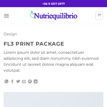
Saltar
+56 9 3517 2977
al
contenido
Design
FL3 PRINT PACKAGE
Lorem ipsum dolor sit amet, consectetuer
adipiscing elit, sed diam nonummy nibh euismod
tincidunt ut laoreet dolore magna aliquam erat
volutpat.