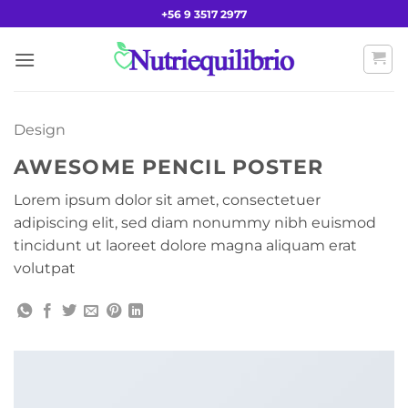
Saltar
+56 9 3517 2977
al
contenido
Design
AWESOME PENCIL POSTER
Lorem ipsum dolor sit amet, consectetuer
adipiscing elit, sed diam nonummy nibh euismod
tincidunt ut laoreet dolore magna aliquam erat
volutpat